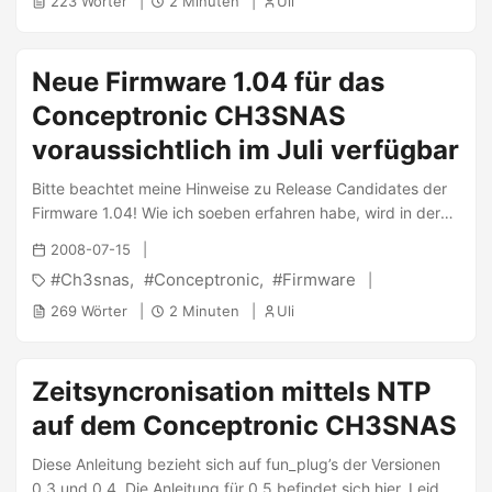
223 Wörter
2 Minuten
Uli
Neue Firmware 1.04 für das
Conceptronic CH3SNAS
voraussichtlich im Juli verfügbar
Bitte beachtet meine Hinweise zu Release Candidates der
Firmware 1.04! Wie ich soeben erfahren habe, wird in der
ersten Juli-Woche ein neues Firmware-Update für das
2008-07-15
Conceptronic Ch3SNAS erscheinen. Bis zum Release
Ch3snas
Conceptronic
Firmware
1.04RC3 sind jetzt folgende Fehler behoben worden:
Benutzer können nun in mehreren Gruppen sein. Allerdings
269 Wörter
2 Minuten
Uli
kann dies der FTP nicht verarbeiten und daher ist im FTP
der Nutzer nur Mitglied der letzen Gruppe, der er
hinzugefügt wurde. Auf alle anderen Ordner hat er keinen
Zeitsyncronisation mittels NTP
Zugriff. In Samba hat der Nutzer auf alle Ordner seiner
auf dem Conceptronic CH3SNAS
Gruppen Zugriff. Die Arbeitsgruppe kann nun jeden Namen
entsprechend den Microsoft Konventionen annehmen E-
Diese Anleitung bezieht sich auf fun_plug’s der Versionen
Mails werden nun mit einem korrekten Hostnamen
0.3 und 0.4. Die Anleitung für 0.5 befindet sich hier. Leider