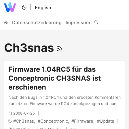
|
English
☕
Datenschutzerklärung
Impressum
🔍
Ch3snas
Firmware 1.04RC5 für das
Conceptronic CH3SNAS ist
erschienen
Nach den Bugs in 1.04RC4 und den erbosten Kommentaren
zur letzten Firmware wurde RC4 zurückgezogen und nun
vorgestern ein neues Update released . Darin wurden
2008-07-25
neben den bereits gefixten Bugs (von RC4) nun folgendes
Ch3snas
Conceptronic
Firmware
Update
gemacht: ...