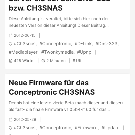
bzw. CH3SNAS
Diese Anleitung ist veraltet, bitte sieh hier nach der
neuesten Version dieser Anleitung! Dieser Beitrag
beschreibt nur die Problemanalyse für die Installation, die
2012-06-15
eigentliche Installation findet sich hier für die
Ch3snas
Conceptronic
D-Link
Dns-323
verschiedenen Geräte. Das befolgen der untenstehenden
Schritte erfolgt auf eigene Gefahr! Vor einiger Zeit bin ich
Mediaplayer
Twonkymedia
Upnp
von einem Webseitenbesucher gebeten worden, mir den
425 Wörter
2 Minuten
Uli
Twonkymedia Server 6.0 mal näher anzusehen und
festzustellen, warum dieser das NAS immer nach einiger
Zeit zum Absturz brachte. Natürlich hatte ich einen
Neue Firmware für das
Verdacht, der sich dann auch bald erhärten sollte:
Conceptronic CH3SNAS
Twonkymedia Server schreibt den internen Speicher voll.
Dieser Artikel besteht aus zwei Teilen, der Analyse und der
Dennis hat eine letzte vierte Beta (nach dieser und dieser)
Anleitung. Der Anleitung folgt man auf eigene Gefahr, diese
als fast- die finale Firmware v1.05b4-r160 für das
ist nicht für den Produktiveinsatz gedacht! ...
Conceptronic CH3SNAS online gestellt . Das Release ist
2012-05-29
relativ unspektakulär, da es nur die folgenden Fixes
Ch3snas
Conceptronic
Firmware
Update
mitbringt: ...