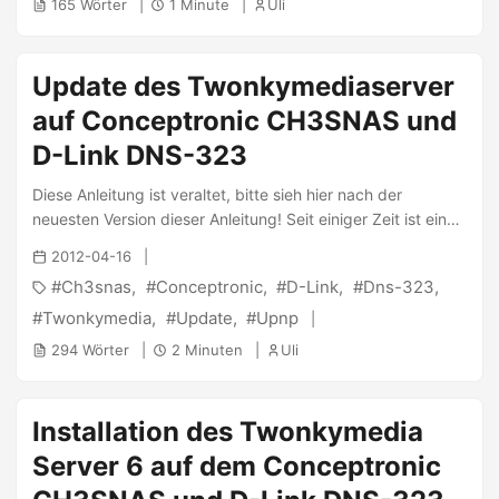
165 Wörter
1 Minute
Uli
Update des Twonkymediaserver
auf Conceptronic CH3SNAS und
D-Link DNS-323
Diese Anleitung ist veraltet, bitte sieh hier nach der
neuesten Version dieser Anleitung! Seit einiger Zeit ist eine
neue Version für den Twonkymedia Server auf der
2012-04-16
Bildfläche und oft wurde ich gefragt, wie man diese über
Ch3snas
Conceptronic
D-Link
Dns-323
eine bestehende Installation mit einer früheren Version
drüber installiert ohne die bestehende Konfiguration zu
Twonkymedia
Update
Upnp
verlieren. Einfach getan, wie dieser Beitrag zeigt. Dieser
294 Wörter
2 Minuten
Uli
Blogpost ist für die folgenden Geräte geeignet: ...
Installation des Twonkymedia
Server 6 auf dem Conceptronic