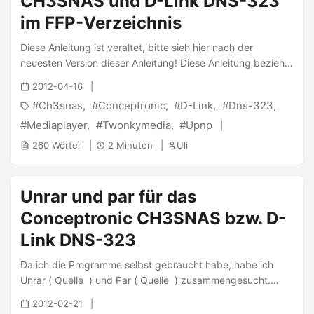
CH3SNAS und D-Link DNS-323
im FFP-Verzeichnis
Diese Anleitung ist veraltet, bitte sieh hier nach der
neuesten Version dieser Anleitung! Diese Anleitung bezieht
sich auf das CH3SNAS sowie das DNS-323. Weitere NAS
2012-04-16
funktionieren auch, haben jedoch andere Teil-Schritte,
Ch3snas
Conceptronic
D-Link
Dns-323
siehe hier! Ich werde Twonky in /ffp/opt/twonky installieren,
dieses Verzeichnis kann dann entweder auf dem USB-Stick
Mediaplayer
Twonkymedia
Upnp
oder auf einer internen Festplatte liegen, je nachdem wo
260 Wörter
2 Minuten
Uli
das FFP installiert ist. Bitte sieh zunächst hier unter “NAS &
Beta Versions (Limited Support)” nach, ob 6.0.39 immer
noch die aktuellste Version ist, bevor du dieser Anleitung
Unrar und par für das
hier folgst. Wenn nein, dann wähle den Download für das
Conceptronic CH3SNAS bzw. D-
DNS-323 aus und ersetze die URL durch die
untenstehende: ...
Link DNS-323
Da ich die Programme selbst gebraucht habe, habe ich
Unrar ( Quelle ) und Par ( Quelle ) zusammengesucht.
Dieses Tutorial bezieht sich auf fun_plug 0.5, welches
2012-02-21
veraltet ist und daher nicht mehr genutzt werden sollte!