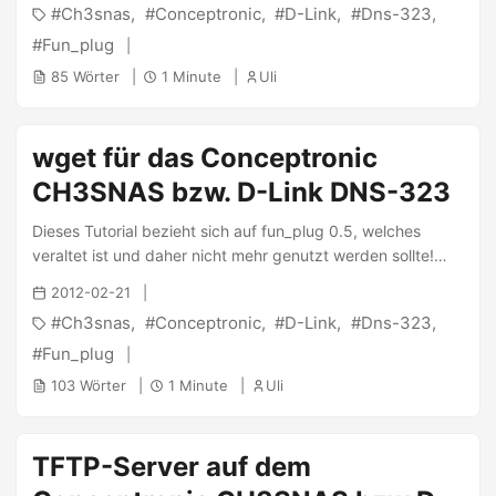
Ch3snas
Conceptronic
D-Link
Dns-323
Dieses Tutorial ist daher ebenfalls veraltet! Bitte sehe hier
nach den aktuellen Tutorials! ...
Fun_plug
85 Wörter
1 Minute
Uli
wget für das Conceptronic
CH3SNAS bzw. D-Link DNS-323
Dieses Tutorial bezieht sich auf fun_plug 0.5, welches
veraltet ist und daher nicht mehr genutzt werden sollte!
Dieses Tutorial ist daher ebenfalls veraltet! Bitte sehe hier
2012-02-21
nach den aktuellen Tutorials! Das wget der busybox des
Ch3snas
Conceptronic
D-Link
Dns-323
fun_plug 0.5 kann leider viele Befehle nicht, da es speziell
für die busybox abgespeckt wurde. Ich habe das
Fun_plug
vollständige Programm mal kompiliert und möchte es zum
103 Wörter
1 Minute
Uli
Download anbieten. Das Tutorial setzt voraus, dass
fun_plug installiert wurde und mein Repository
entsprechend der Anweisungen synchronisiert und
TFTP-Server auf dem
aktualisiert wurde. Die Installation gestaltet sich dann