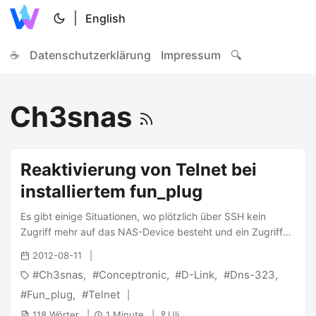
|
English
☕
Datenschutzerklärung
Impressum
🔍
Ch3snas
Reaktivierung von Telnet bei
installiertem fun_plug
Es gibt einige Situationen, wo plötzlich über SSH kein
Zugriff mehr auf das NAS-Device besteht und ein Zugriff
über das passwortlose Telnet praktisch wäre. Eine davon
2012-08-11
ist der Fall, wenn man ein Firmwareupdate durchführt und
Ch3snas
Conceptronic
D-Link
Dns-323
vergisst zuvor Telnet zu aktivieren. Oder wenn man
beispielsweise das root-passwort vergisst. Es gibt dafür
Fun_plug
Telnet
aber eine Lösung. Man lädt einfach diese Datei (
118 Wörter
1 Minute
Uli