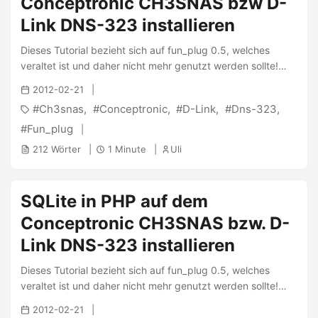
Conceptronic CH3SNAS bzw D-
extrem einfach: ...
Link DNS-323 installieren
Dieses Tutorial bezieht sich auf fun_plug 0.5, welches
veraltet ist und daher nicht mehr genutzt werden sollte!
Dieses Tutorial ist daher ebenfalls veraltet! Bitte sehe hier
2012-02-21
nach den aktuellen Tutorials! Gelegentlich benötigt man
Ch3snas
Conceptronic
D-Link
Dns-323
einen TFTP-Server z.B. für das Update eines Voice-Over-IP
Telefons oder das Starten eines eigenen Betriebssystems
Fun_plug
auf einer Set-Top-Box. Natürlich bietet sich auch für diese
212 Wörter
1 Minute
Uli
Sache wieder das NAS (Conceptronic CH3SNAS bzw. D-
Link DNS-323/343) an. Das Tutorial setzt voraus, dass
fun_plug installiert wurde und mein Repository
SQLite in PHP auf dem
entsprechend der Anweisungen synchronisiert und
Conceptronic CH3SNAS bzw. D-
aktualisiert wurde. Die Installation gestaltet sich dann
extrem einfach: ...
Link DNS-323 installieren
Dieses Tutorial bezieht sich auf fun_plug 0.5, welches
veraltet ist und daher nicht mehr genutzt werden sollte!
Dieses Tutorial ist daher ebenfalls veraltet! Bitte sehe hier
2012-02-21
nach den aktuellen Tutorials! Standardmäßig ist nach der