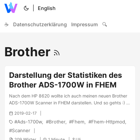
|
English
☕
Datenschutzerklärung
Impressum
🔍
Brother
Darstellung der Statistiken des
Brother ADS-1700W in FHEM
Nach dem HP 8620 wollte ich auch meinen neuen Brother
ADS-1700W Scanner in FHEM darstellen. Und so gehts :) 1
2 3 4 5 6 7 8 9 10 11 12 13 14 15 16 17 18 19 20 21 22 23
2019-02-17
24 25 26 27 28 29 30 31 32 defmod
Ads-1700w
Brother
Fhem
Fhem-Httpmod
BUE_ADS1700W_STATUS HTTPMOD
http://ads1700w/ft/gen_maintenance 3600 attr
Scanner
BUE_ADS1700W_STATUS userattr reading01Name
209 Wörter
1 Minute
Uli