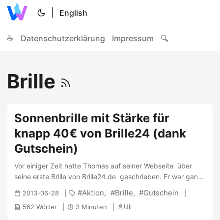
|
English
☕
Datenschutzerklärung
Impressum
🔍
Brille
Sonnenbrille mit Stärke für
knapp 40€ von Brille24 (dank
Gutschein)
Vor einiger Zeit hatte Thomas auf seiner Webseite über
seine erste Brille von Brille24.de geschrieben. Er war ganz
zufrieden und ich hatte schon länger ein Auge auf eine
Aktion
Brille
Gutschein
2013-06-28
neue Sonnenbrille mit Stärke geworfen. Leider gibt es keine
562 Wörter
3 Minuten
Uli
Kontaktlinsen für meine Stärken (zuwenig Diotrin ;) ), daher
ist eine Sonnenbrille ohne Stärke für mich recht