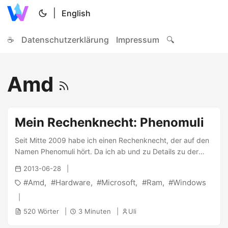
|
English
☕
Datenschutzerklärung
Impressum
🔍
Amd
Mein Rechenknecht: Phenomuli
Seit Mitte 2009 habe ich einen Rechenknecht, der auf den
Namen Phenomuli hört. Da ich ab und zu Details zu der
Kiste nachsehen muss, möchte ich diesen Beitrag für mich
2013-06-28
als Notizzettel, was ich verbaut habe, nutzen.
Amd
Hardware
Microsoft
Ram
Windows
Anmerkungen werden gerne gesehen, man will ja
schließlich Performancereserven ungern rumliegen lassen ;)
Mainboard: Gigabyte GA-MA790GP-UD4H Hersteller:
520 Wörter
3 Minuten
Uli
Gigabyte Northbridge: AMD 790GX rev 00 Southbridge: