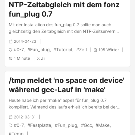
NTP-Zeitabgleich mit dem fonz
wget http://wolf-u.li/u/441 -O /ffp/bin/uwsiteloader.sh
chmod a+x /ffp/bin/uwsiteloader.sh uwsiteloader.sh Im
fun_plug 0.7
Menü muss nun “Uli” ausgewählt werden: ...
Mit der Installation des fun_plug 0.7 sollte man auch
gleichzeitig den Zeitabgleich mit den NTP-Zeitservern
aktivieren, um immer eine aktuelle Zeit auf dem NAS zu
2014-04-23
haben. Meiner Erfahrung nach ist der interne, mitgebrachte
0-7
Fun_plug
Tutorial
Zeit
195 Wörter
Mechanismus nicht besonders gut implementiert, sodass
man hier eher aufs FFP setzen sollte. Für den folgenden
1 Minute
Uli
Artikel benötigst du ein installiertes FFP 0.7. Logge dich in
SSH ein. Zunächst benötigst du die fun_plug.local in
/ffp/etc/: ...
/tmp meldet 'no space on device'
während gcc-Lauf in 'make'
Heute habe ich per “make” aspell für fun_plug 0.7
kompiliert. Während des laufs erhielt ich bereits bei der
ersten Datei immer: 1 2 3 4 5 prog/aspell.cpp:2947:1: fatal
2012-03-31
error: error writing to /tmp/ccPLN9nP.s: No space left on
0-7
Festplatte
Fun_plug
Gcc
Make
device compilation terminated. make[1]: *** [prog/aspell.o]
Error 1 make[1]: Leaving directory `aspell-0.60.6.1' make:
Temp