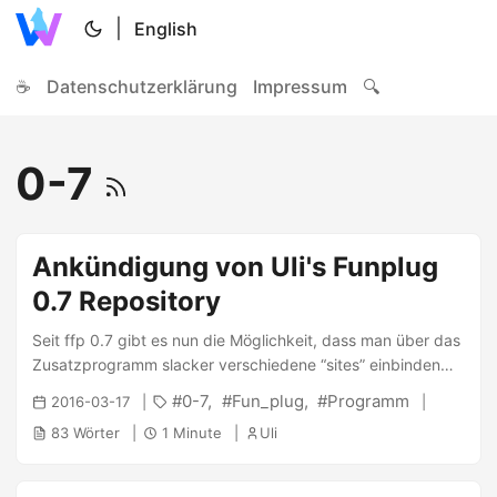
|
English
☕
Datenschutzerklärung
Impressum
🔍
0-7
Ankündigung von Uli's Funplug
0.7 Repository
Seit ffp 0.7 gibt es nun die Möglichkeit, dass man über das
Zusatzprogramm slacker verschiedene “sites” einbinden
kann, welche Pakete bereitstellen. Nachdem ffp0.7 nun
0-7
Fun_plug
Programm
2016-03-17
schon einige Zeit verfügbar ist, habe ich mich entschlossen
83 Wörter
1 Minute
Uli
meine Pakete auf ffp0.7 neu zu kompilieren. Wie kann man
das Repository einbinden? Automatisch Das repository
kann per uwsiteloader schnell eingebunden werden: 1 2 3