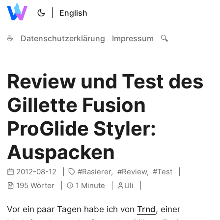
|
English
☕
Datenschutzerklärung
Impressum
🔍
Review und Test des
Gillette Fusion
ProGlide Styler:
Auspacken
2012-08-12
Rasierer
Review
Test
195 Wörter
1 Minute
Uli
Vor ein paar Tagen habe ich von
Trnd
, einer