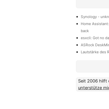
Synology - unk
Home Assistant: 
back
esxcli: Got no d
ASRock DeskMini
Lautstärke des 
Seit 2006 hilf
unterstütze mi