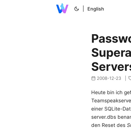
|
English
Passwo
Supera
Server
2008-12-23
Heute bin ich g
Teamspeakservers
einer SQLite-Da
server.dbs bena
den Reset des
S