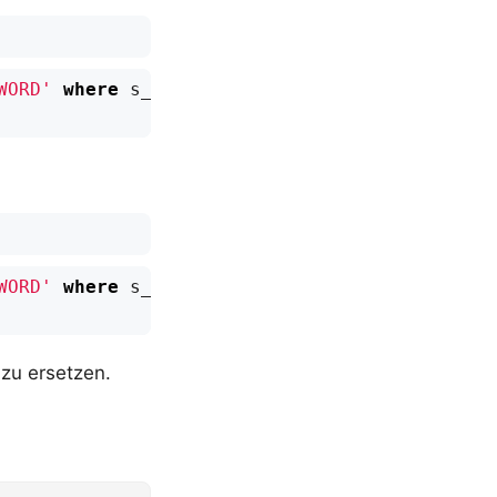
WORD'
where
s_client_name
=
'superadmin'
;
WORD'
where
s_client_name
=
'admin'
;
zu ersetzen.