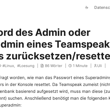
☕
Datensc
rd des Admin oder
dmin eines Teamspeak
s zurücksetzen/resett
Linux
Loesung
86 Wörter
1 Minute
Uli
efragt worden, wie man das Passwort eines Superadmin
 in der Konsole resettet. Da Teamspeak zumeist (nich
tenbank basierend aufgesetzt wird, muss man diese (zu
nnt) suchen. Anschließend benötigt man die folgenden
uperadmin
: