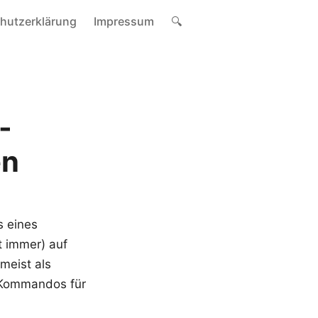
hutzerklärung
Impressum
🔍
-
en
s eines
t immer) auf
meist als
 Kommandos für