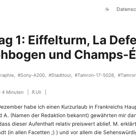
☕
Datensc
ag 1: Eiffelturm, La Def
phbogen und Champs-É
raphie
Sony-A200
Stadttour
Tamron-17-5028
Tamron
4 Minuten
Uli
Dezember habe ich einen Kurzurlaub in Frankreichs Hau
nd A. (Namen der Redaktion bekannt) gewährten mir da
ass dieser Aufenthalt relativ preiswert ablief. M. erklä
adt (in allen Facetten ;) ) und vor allem die Sehenswürd