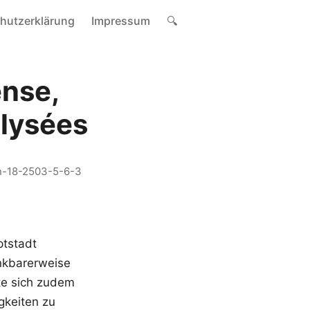
hutzerklärung
Impressum
🔍
ense,
lysées
-18-2503-5-6-3
ptstadt
nkbarerweise
rte sich zudem
igkeiten zu