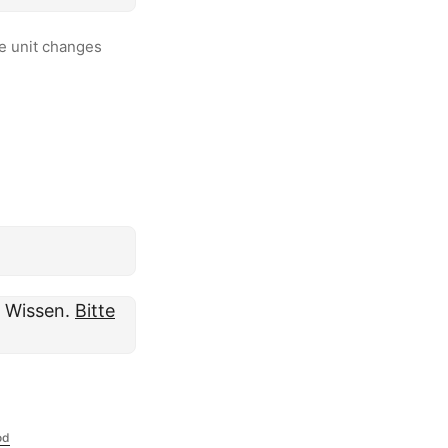
he unit changes
m Wissen.
Bitte
od