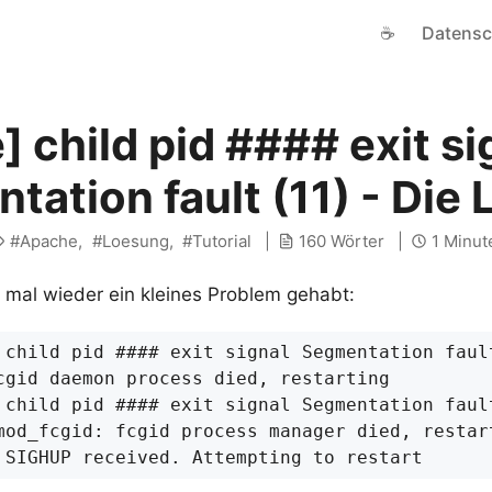
☕
Datensc
] child pid #### exit si
tation fault (11) - Die
Apache
Loesung
Tutorial
160 Wörter
1 Minut
mal wieder ein kleines Problem gehabt: