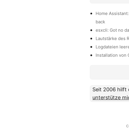
Home Assistant: 
back
esxcli: Got no d
Lautstärke des 
Logdateien leer
Installation von
Seit 2006 hilf
unterstütze mi
C