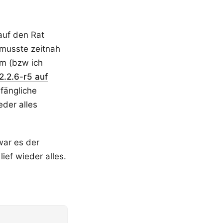
auf den Rat
 musste zeitnah
m (bzw ich
.2.6-r5 auf
fängliche
der alles
war es der
ef wieder alles.