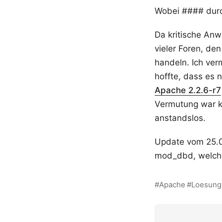
Wobei #### durc
Da kritische Anw
vieler Foren, de
handeln. Ich ve
hoffte, dass es 
Apache 2.2.6-r7
Vermutung war ko
anstandslos.
Update vom 25.01
mod_dbd, welche
Apache
Loesung