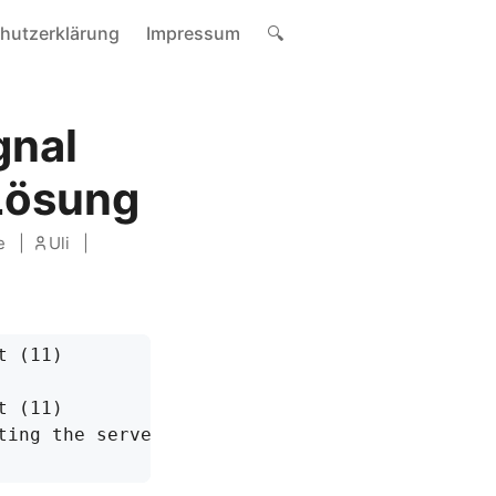
hutzerklärung
Impressum
🔍
gnal
 Lösung
e
Uli