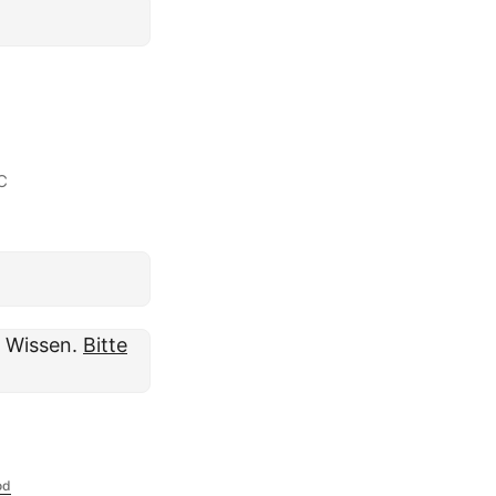
C
m Wissen.
Bitte
od