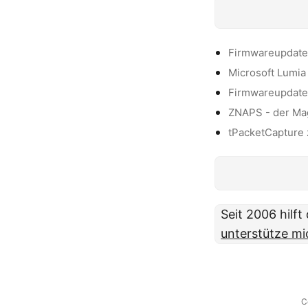
Firmwareupdate 
Microsoft Lumia
Firmwareupdate 
ZNAPS - der Mag
tPacketCapture 
Seit 2006 hilf
unterstütze mi
C