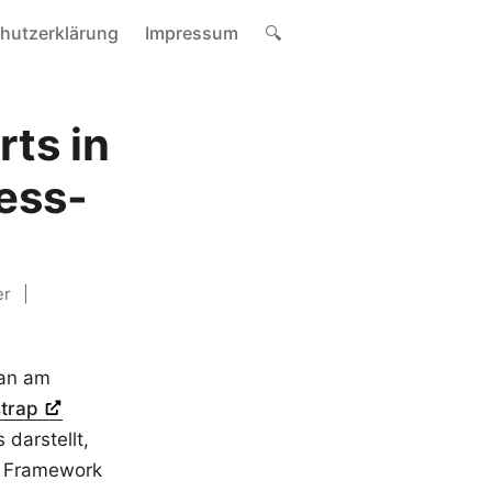
hutzerklärung
Impressum
🔍
rts in
ess-
er
man am
strap
darstellt,
es Framework