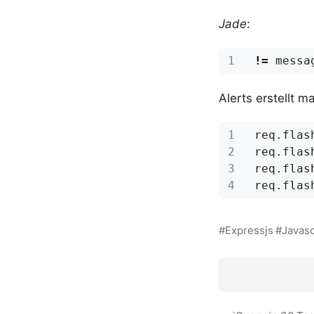
Jade
:
!=
messa
Alerts erstellt m
req
.
flas
req
.
flas
req
.
flas
req
.
flas
Expressjs
Javasc