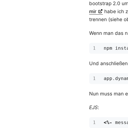
bootstrap 2.0 u
mir
habe ich 
trennen (siehe 
Wenn man das nu
Und anschließend
Nun muss man es
EJS
:
<%-
mess