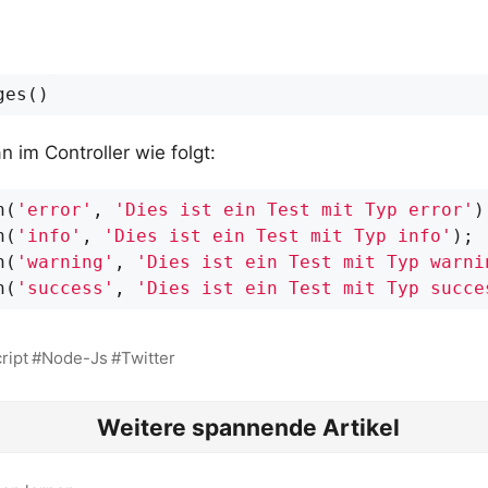
ges
()
an im Controller wie folgt:
h
(
'error'
,
'Dies ist ein Test mit Typ error'
)
h
(
'info'
,
'Dies ist ein Test mit Typ info'
);
h
(
'warning'
,
'Dies ist ein Test mit Typ warni
h
(
'success'
,
'Dies ist ein Test mit Typ succe
ript
Node-Js
Twitter
Weitere spannende Artikel