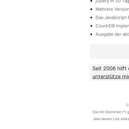
jQuery in 30 Ta
Mehrere Versione
Das JavaScript-
CouchDB Impleme
Ausgabe der akt
Seit 2006 hilf
unterstütze mi
C
Die mit Sternchen (*) 
über diesen Link eink