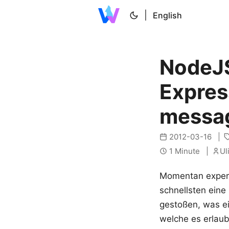
|
English
NodeJS
Expres
messa
2012-03-16
1 Minute
Ul
Momentan experi
schnellsten eine
gestoßen, was ei
welche es erlaub