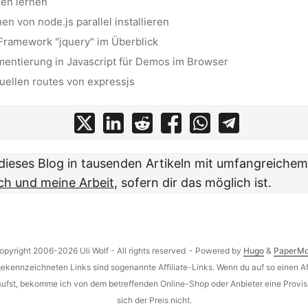
gen lernen
n von node.js parallel installieren
Framework "jquery" im Überblick
ntierung in Javascript für Demos im Browser
uellen routes von expressjs
t dieses Blog in tausenden Artikeln mit umfangreiche
ch und meine Arbeit
, sofern dir das möglich ist.
opyright 2006-2026 Uli Wolf - All rights reserved
- Powered by
Hugo
&
PaperM
gekennzeichneten Links sind sogenannte Affiliate-Links. Wenn du auf so einen Aff
aufst, bekomme ich von dem betreffenden Online-Shop oder Anbieter eine Provisi
sich der Preis nicht.