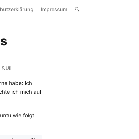
hutzerklärung
Impressum
🔍
js
Uli
rne habe: Ich
chte ich mich auf
ntu wie folgt