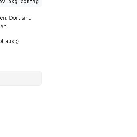
en. Dort sind
ben.
t aus ;)