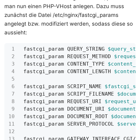
man nun einen PHP-VHost anlegen. Dazu muss
zunächst die Datei /etc/nginx/fastcgi_params
angelegt bzw. modifiziert werden, sodass diese so
aussieht:
fastcgi_param QUERY_STRING 
$query_str
fastcgi_param REQUEST_METHOD 
$request
fastcgi_param CONTENT_TYPE 
$content_t
fastcgi_param CONTENT_LENGTH 
$content
fastcgi_param SCRIPT_NAME 
$fastcgi_sc
fastcgi_param SCRIPT_FILENAME 
$docume
fastcgi_param REQUEST_URI 
$request_ur
fastcgi_param DOCUMENT_URI 
$document_
fastcgi_param DOCUMENT_ROOT 
$document
fastcgi_param SERVER_PROTOCOL 
$server
fastcgi_param GATEWAY_INTERFACE CGI/1