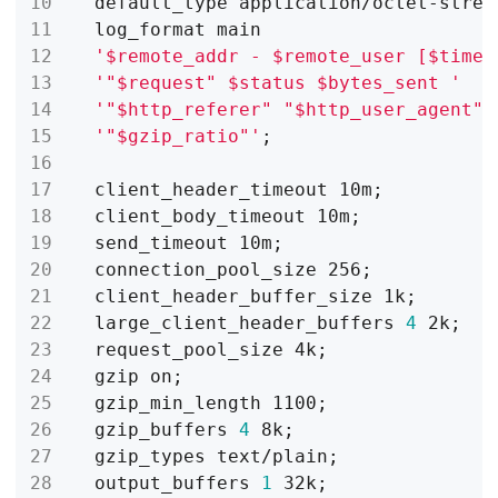
 default_type application/octet-strea
'$remote_addr - $remote_user [$time_
'"$request" $status $bytes_sent '
'"$http_referer" "$http_user_agent" 
'"$gzip_ratio"'
;
 client_header_timeout 10m
;
 client_body_timeout 10m
;
 send_timeout 10m
;
 connection_pool_size 256
;
 client_header_buffer_size 1k
;
 large_client_header_buffers 
4
 2k
;
 request_pool_size 4k
;
 gzip on
;
 gzip_min_length 1100
;
 gzip_buffers 
4
 8k
;
 gzip_types text/plain
;
 output_buffers 
1
 32k
;