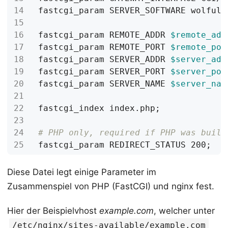
fastcgi_param SERVER_SOFTWARE wolfuli
fastcgi_param REMOTE_ADDR 
$remote_add
fastcgi_param REMOTE_PORT 
$remote_por
fastcgi_param SERVER_ADDR 
$server_add
fastcgi_param SERVER_PORT 
$server_por
fastcgi_param SERVER_NAME 
$server_nam
fastcgi_index index.php
;
# PHP only, required if PHP was built
fastcgi_param REDIRECT_STATUS 200
;
Diese Datei legt einige Parameter im
Zusammenspiel von PHP (FastCGI) und nginx fest.
Hier der Beispielvhost
example.com
, welcher unter
/etc/nginx/sites-available/example.com