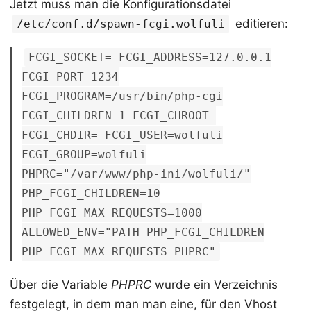
Jetzt muss man die Konfigurationsdatei
editieren:
/etc/conf.d/spawn-fcgi.wolfuli
FCGI_SOCKET= FCGI_ADDRESS=127.0.0.1
FCGI_PORT=1234
FCGI_PROGRAM=/usr/bin/php-cgi
FCGI_CHILDREN=1 FCGI_CHROOT=
FCGI_CHDIR= FCGI_USER=wolfuli
FCGI_GROUP=wolfuli
PHPRC="/var/www/php-ini/wolfuli/"
PHP_FCGI_CHILDREN=10
PHP_FCGI_MAX_REQUESTS=1000
ALLOWED_ENV="PATH PHP_FCGI_CHILDREN
PHP_FCGI_MAX_REQUESTS PHPRC"
Über die Variable
PHPRC
wurde ein Verzeichnis
festgelegt, in dem man man eine, für den Vhost