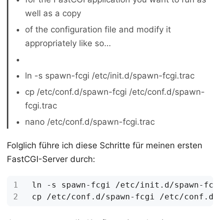
well as a copy
of the configuration file and modify it
appropriately like so…
ln -s spawn-fcgi /etc/init.d/spawn-fcgi.trac
cp /etc/conf.d/spawn-fcgi /etc/conf.d/spawn-
fcgi.trac
nano /etc/conf.d/spawn-fcgi.trac
Folglich führe ich diese Schritte für meinen ersten
FastCGI-Server durch: