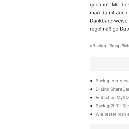
genannt. Mit di
man damit auch 
Dankbarerweise 
regelmäßige Dat
Backup
Imap
Ma
Backup der gesa
D-Link ShareCen
Einfaches MySQL
Backup2l für S
Wie testet man e