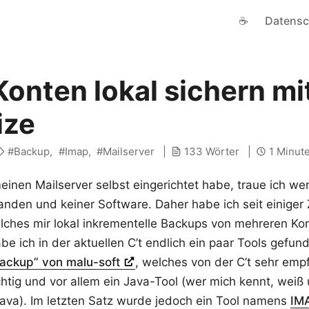
☕
Datensc
onten lokal sichern mi
ize
Backup
Imap
Mailserver
133 Wörter
1 Minut
inen Mailserver selbst eingerichtet habe, traue ich w
anden und keiner Software. Daher habe ich seit einiger
lches mir lokal inkrementelle Backups von mehreren Ko
be ich in der aktuellen C’t endlich ein paar Tools gefun
ackup” von malu-soft
, welches von der C’t sehr emp
ichtig und vor allem ein Java-Tool (wer mich kennt, wei
ava). Im letzten Satz wurde jedoch ein Tool namens
IM