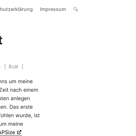
hutzerklärung
Impressum
🔍
t
e
Uli
enns um meine
 Zeit nach einem
nten anlegen
den. Das erste
fohlen wurde, ist
ß um meine
APSize