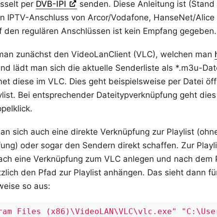
sselt per
DVB-IPI
senden. Diese Anleitung ist (Stand
len IPTV-Anschluss von Arcor/Vodafone, HanseNet/Alic
f den regulären Anschlüssen ist kein Empfang gegeben.
 man zunächst den VideoLanClient (VLC), welchen man
nd lädt man sich die aktuelle Senderliste als *.m3u-Date
net diese im VLC. Dies geht beispielsweise per Datei öf
list. Bei entsprechender Dateitypverknüpfung geht dies
pelklick.
n sich auch eine direkte Verknüpfung zur Playlist (ohn
ung) oder sogar den Sendern direkt schaffen. Zur Play
nfach eine Verknüpfung zum VLC anlegen und nach dem
zlich den Pfad zur Playlist anhängen. Das sieht dann f
weise so aus:
ram Files (x86)\VideoLAN\VLC\vlc.exe"
"C:\Use