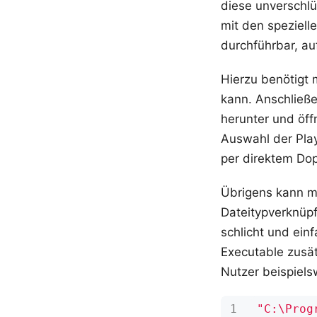
diese unverschlü
mit den speziel
durchführbar, au
Hierzu benötigt
kann. Anschließe
herunter und öff
Auswahl der Play
per direktem Dop
Übrigens kann ma
Dateitypverknüpf
schlicht und ei
Executable zusät
Nutzer beispiels
"C:\Prog