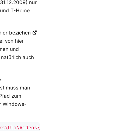
 31.12.2009) nur
e und T-Home
hier beziehen
i von hier
fnen und
 natürlich auch
e
list muss man
 Pfad zum
ür Windows-
rs\Uli\Videos\T-Home_vlc09x.m3u"