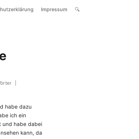
hutzerklärung
Impressum
🔍
me
örter
nd habe dazu
be ich ein
t und habe dabei
 ansehen kann, da