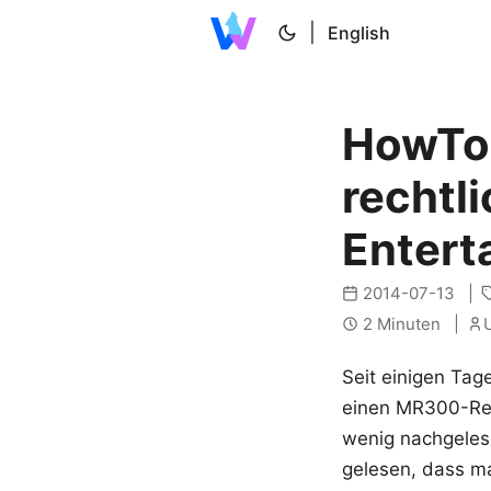
|
English
HowTo:
rechtl
Entert
2014-07-13
2 Minuten
U
Seit einigen Ta
einen MR300-Rece
wenig nachgeles
gelesen, dass ma