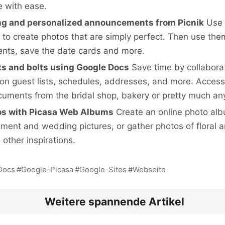
e with ease.
ing and personalized announcements from Picnik
Use P
s to create photos that are simply perfect. Then use the
ts, save the date cards and more.
ts and bolts using Google Docs
Save time by collaborat
 on guest lists, schedules, addresses, and more. Access
cuments from the bridal shop, bakery or pretty much a
os with Picasa Web Albums
Create an online photo alb
ment and wedding pictures, or gather photos of floral 
other inspirations.
Docs
Google-Picasa
Google-Sites
Webseite
Weitere spannende Artikel