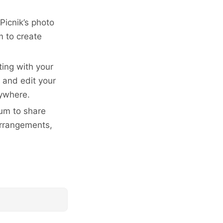
icnik’s photo
m to create
ing with your
 and edit your
nywhere.
um to share
arrangements,