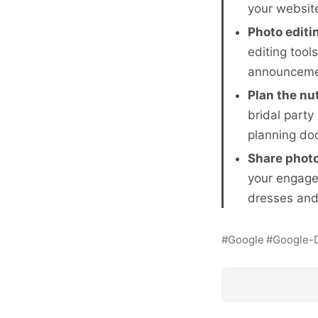
your websit
Photo edit
editing tool
announcemen
Plan the nu
bridal party
planning do
Share phot
your engage
dresses and 
Google
Google-