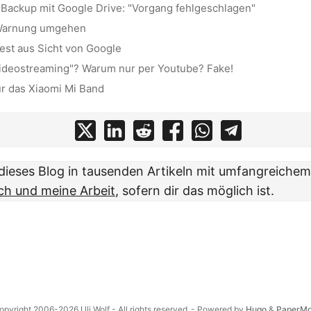
Backup mit Google Drive: "Vorgang fehlgeschlagen"
arnung umgehen
st aus Sicht von Google
Videostreaming"? Warum nur per Youtube? Fake!
r das Xiaomi Mi Band
t dieses Blog in tausenden Artikeln mit umfangreiche
ch und meine Arbeit
, sofern dir das möglich ist.
opyright 2006-2026 Uli Wolf - All rights reserved
- Powered by
Hugo
&
PaperM