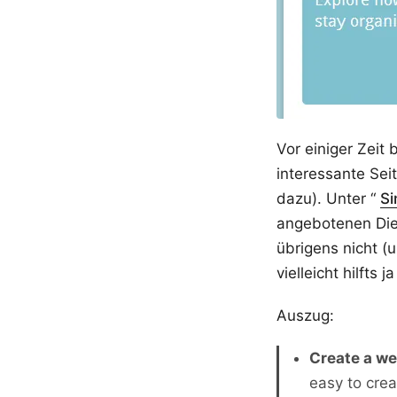
Vor einiger Zeit 
interessante Sei
dazu). Unter “
Si
angebotenen Dien
übrigens nicht (u
vielleicht hilfts
Auszug:
Create a we
easy to crea