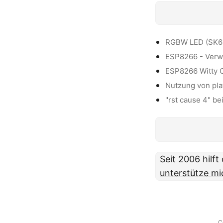
RGBW LED (SK68
ESP8266 - Verw
ESP8266 Witty C
Nutzung von pla
"rst cause 4" b
Seit 2006 hilf
unterstütze mi
C