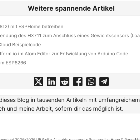
Weitere spannende Artikel
12) mit ESPHome betreiben
endung des HX711 zum Anschluss eines Gewichtssensors (Load
loud Beispielcode
tform.io im Atom Editor zur Entwicklung von Arduino Code
eim ESP8266
t dieses Blog in tausenden Artikeln mit umfangreiche
ch und meine Arbeit
, sofern dir das möglich ist.
opyright 2006-2026 Uli Wolf - All rights reserved
- Powered by
Hugo
&
PaperM