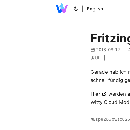
|
English
Fritzi
2016-06-12
Uli
Gerade hab ich 
schnell fündig g
Hier
werden al
Witty Cloud Modu
Esp8266
Esp826