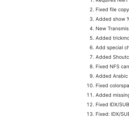
Requires NMT
Fixed file cop
Added show % 
New Transmiss
Added trickmo
Add special ch
Added Shoutca
Fixed NFS can
Added Arabic 
Fixed colorspa
Added missing
Fixed IDX/SUB 
Fixed: IDX/SU