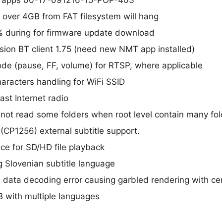
 apps 00-17-091216-15-POP-403
y over 4GB from FAT filesystem will hang
during for firmware update download
ion BT client 1.75 (need new NMT app installed)
de (pause, FF, volume) for RTSP, where applicable
aracters handling for WiFi SSID
st Internet radio
not read some folders when root level contain many fol
(CP1256) external subtitle support.
ce for SD/HD file playback
 Slovenian subtitle language
data decoding error causing garbled rendering with cert
B with multiple languages