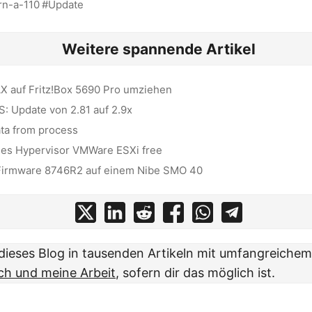
rn-a-110
Update
Weitere spannende Artikel
AX auf Fritz!Box 5690 Pro umziehen
S: Update von 2.81 auf 2.9x
ata from process
des Hypervisor VMWare ESXi free
r Firmware 8746R2 auf einem Nibe SMO 40
t dieses Blog in tausenden Artikeln mit umfangreiche
ch und meine Arbeit
, sofern dir das möglich ist.