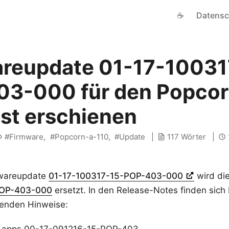
☕
Datensc
reupdate 01-17-10031
3-000 für den Popcor
ist erschienen
Firmware
Popcorn-a-110
Update
117 Wörter
mwareupdate
01-17-100317-15-POP-403-000
wird di
POP-403-000
ersetzt. In den Release-Notes finden sich
genden Hinweise: