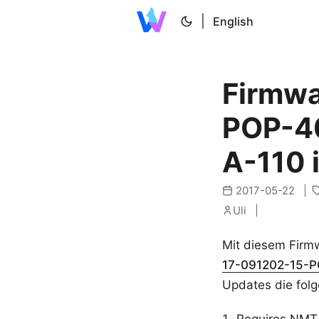
|
English
Firmwa
POP-40
A-110 
2017-05-22
Uli
Mit diesem Fir
17-091202-15-
Updates die fol