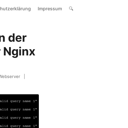
hutzerklärung
Impressum
🔍
n der
 Nginx
Webserver