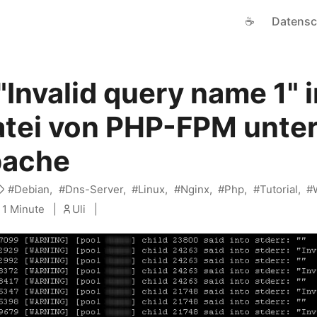
☕
Datensc
"Invalid query name 1" i
tei von PHP-FPM unter
pache
Debian
Dns-Server
Linux
Nginx
Php
Tutorial
1 Minute
Uli