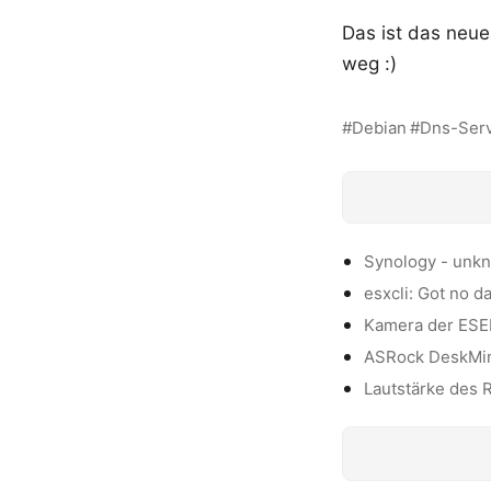
Das ist das neue
weg :)
Debian
Dns-Ser
Synology - unk
esxcli: Got no d
Kamera der ESE
ASRock DeskMini
Lautstärke des 