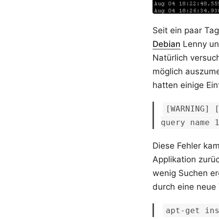
Seit ein paar Ta
Debian
Lenny und
Natürlich versuc
möglich auszume
hatten einige Ein
[WARNING] 
query name 
Diese Fehler kam
Applikation zurü
wenig Suchen erg
durch eine neue
apt-get in