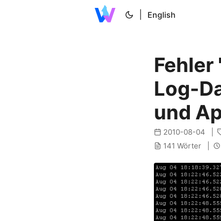
|
English
Fehler 
Log-Da
und A
2010-08-04
141 Wörter