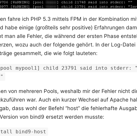
gen fahre ich PHP 5.3 mittels FPM in der Kombination m
 habe einige (großteils sehr positive) Erfahrungen da
ht man alle Fehler, die während der ersten Phase entste
rzen, wozu auch der folgende gehört. In der Log-Date
träge gesammelt, die wie folgt lauteten:
[pool mypool1] child 23791 said into stderr: 
1"
en von mehreren Pools, weshalb mir der Fehler nicht dir
ckzuführen war. Auch ein kurzer Wechsel auf Apache half
ab, dass wohl der Befehl “host” die fehlerhafte Ausga
 Version von bind9 ersetzt werden musste:
stall bind9-host