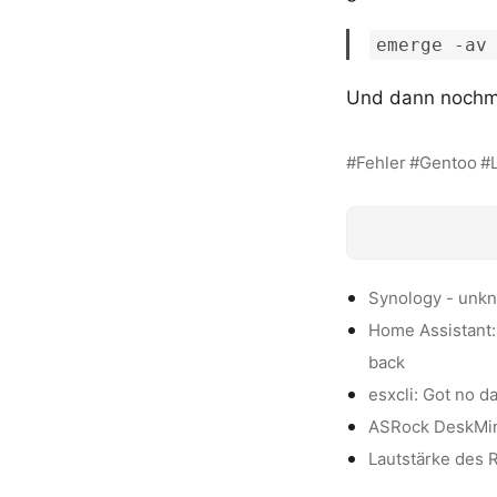
emerge -av
Und dann nochma
Fehler
Gentoo
Synology - unk
Home Assistant: 
back
esxcli: Got no d
ASRock DeskMini
Lautstärke des 