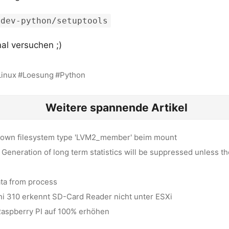
 dev-python/setuptools
l versuchen ;)
Linux
Loesung
Python
Weitere spannende Artikel
nown filesystem type 'LVM2_member' beim mount
Generation of long term statistics will be suppressed unless t
ata from process
 310 erkennt SD-Card Reader nicht unter ESXi
Raspberry PI auf 100% erhöhen