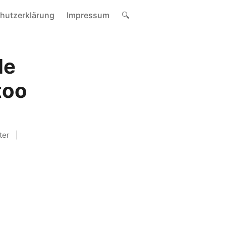
hutzerklärung
Impressum
🔍
le
too
ter