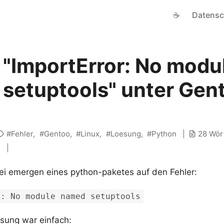
☕
Datensc
: "ImportError: No modu
setuptools" unter Gen
Fehler
Gentoo
Linux
Loesung
Python
28 Wör
i
ei emergen eines python-paketes auf den Fehler:
r: No module named setuptools
sung war einfach: