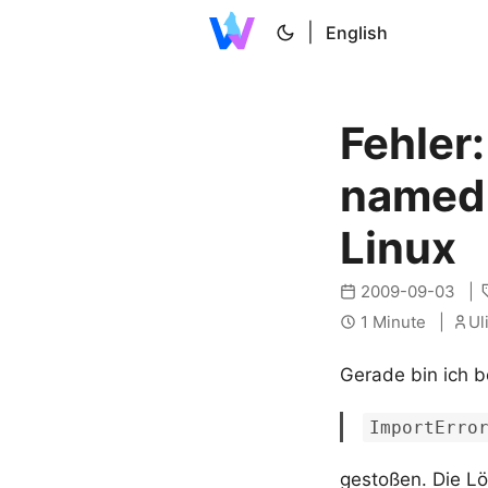
|
English
Fehler
named 
Linux
2009-09-03
1 Minute
Ul
Gerade bin ich b
ImportErro
gestoßen. Die Lö