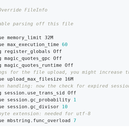
Override FileInfo
able parsing off this file
ue max_execution_time 
60
ngs for the file upload, you might increase t
on handling: now the check for expired sessio
ue session.gc_probability 
1
ue session.gc_divisor 
10
byte extension: needed for utf-8
ue mbstring.func_overload 
7