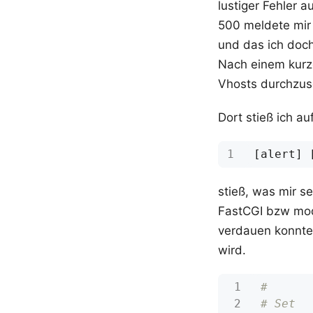
lustiger Fehler 
500 meldete mir 
und das ich doch
Nach einem kurze
Vhosts durchzus
Dort stieß ich a
stieß, was mir s
FastCGI bzw mod
verdauen konnte.
wird.
#
# Set