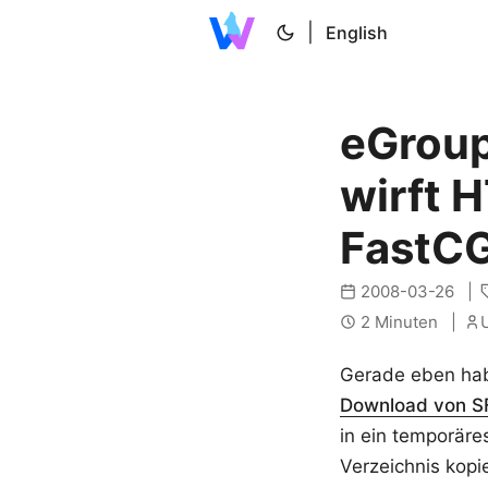
|
English
eGroup
wirft 
FastCG
2008-03-26
2 Minuten
U
Gerade eben ha
Download von S
in ein temporäre
Verzeichnis kopi