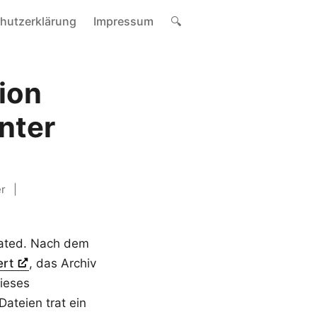
hutzerklärung
Impressum
🔍
ion
nter
r
dated. Nach dem
ert
, das Archiv
dieses
Dateien trat ein