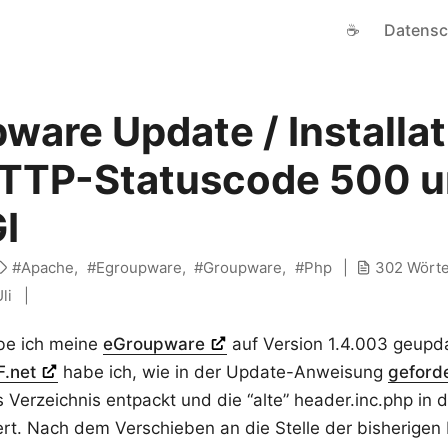
☕
Datensc
ware Update / Installat
HTTP-Statuscode 500 u
I
Apache
Egroupware
Groupware
Php
302 Wörte
li
be ich meine
eGroupware
auf Version 1.4.003 geup
F.net
habe ich, wie in der Update-Anweisung
geford
s Verzeichnis entpackt und die “alte” header.inc.php in 
ert. Nach dem Verschieben an die Stelle der bisherigen 