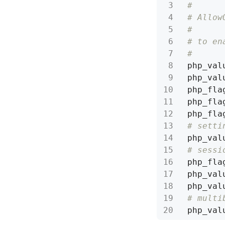
#
# Allow
#
# to en
#
php_val
# setti
# sessi
php_val
php_val
# multi
php_val