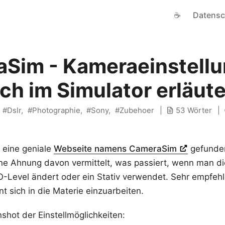
☕
Datensc
Sim - Kameraeinstell
ch im Simulator erläute
Dslr
Photographie
Sony
Zubehoer
53 Wörter
 eine geniale
Webseite namens CameraSim
gefunden
ne Ahnung davon vermittelt, was passiert, wenn man d
O-Level ändert oder ein Stativ verwendet. Sehr empfeh
 sich in die Materie einzuarbeiten.
nshot der Einstellmöglichkeiten: