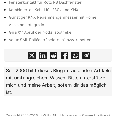
Fensterkontakt für Roto R8 Dachfenster
Kombiniertes Kabel für 230v und KNX
Günstiger KNX Regenmengenmesser mit Home
Assistant Integration
Gira X1: Abruf der Notfallapotheke
Velux SML Rolläden "ablernen" bzw. resetten
Seit 2006 hilft dieses Blog in tausenden Artikeln
mit umfangreichem Wissen.
Bitte unterstütze
mich und meine Arbeit
, sofern dir das möglich
ist.
Copyright 2006-2026 Uli Wolf - All rights reserved
- Powered by
Hugo
&