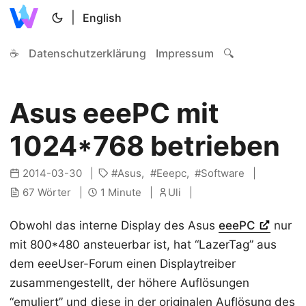
|
English
☕
Datenschutzerklärung
Impressum
🔍
Asus eeePC mit
1024*768 betrieben
2014-03-30
Asus
Eeepc
Software
67 Wörter
1 Minute
Uli
Obwohl das interne Display des Asus
eeePC
nur
mit 800*480 ansteuerbar ist, hat “LazerTag” aus
dem eeeUser-Forum einen Displaytreiber
zusammengestellt, der höhere Auflösungen
“emuliert” und diese in der originalen Auflösung des