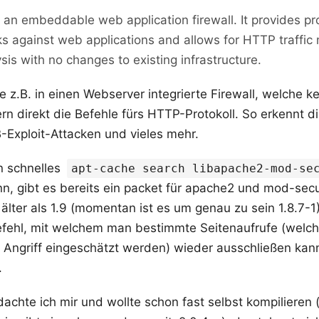
 an embeddable web application firewall. It provides pr
ks against web applications and allows for HTTP traffic
sis with no changes to existing infrastructure.
e z.B. in einen Webserver integrierte Firewall, welche k
ern direkt die Befehle fürs HTTP-Protokoll. So erkennt d
B-Exploit-Attacken und vieles mehr.
n schnelles
apt-cache search libapache2-mod-se
n, gibt es bereits ein packet für apache2 und mod-secu
s älter als 1.9 (momentan ist es um genau zu sein 1.8.7-
fehl, mit welchem man bestimmte Seitenaufrufe (welche
 Angriff eingeschätzt werden) wieder ausschließen kann,
.
 dachte ich mir und wollte schon fast selbst kompilieren