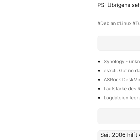
PS: Übrigens seh
Debian
Linux
Tu
Synology - unk
esxcli: Got no d
ASRock DeskMini
Lautstärke des 
Logdateien leer
Seit 2006 hilf