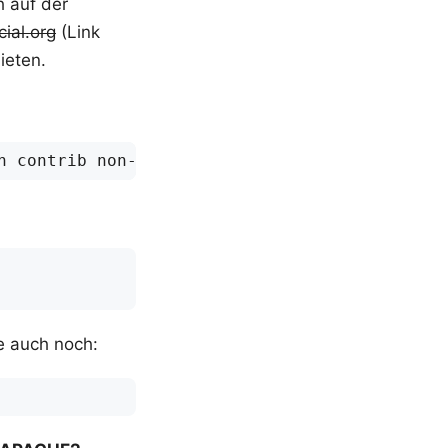
h auf der
ial.org
(Link
ieten.
e auch noch: