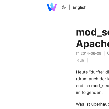
|
English
mod_se
Apache
2014-06-09
Uli
Heute “durfte” 
(drum auch der ku
endlich
mod_sec
im folgenden.
Was ist überhau