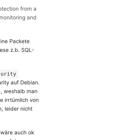
otection from a
 monitoring and
eine Packete
iese z.b. SQL-
curity
rity auf Debian.
1), weshalb man
 irrtümlich von
 leider nicht
 (wäre auch ok