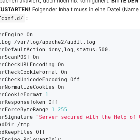
pachen aktiviert, doch noch nix konfiguriert.
BITTE DEN
EUSTARTEN!
Folgender Inhalt muss in eine Datei (Name 
:
/conf.d/
erCookieFormat 
1
erForceByteRange 
1
255
erSignature 
"Server secured with the Help of 