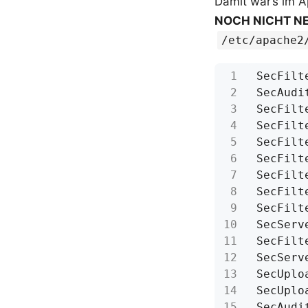
Damit war’s im A
NOCH NICHT N
/etc/apache2
SecFilt
SecFilt
SecServ