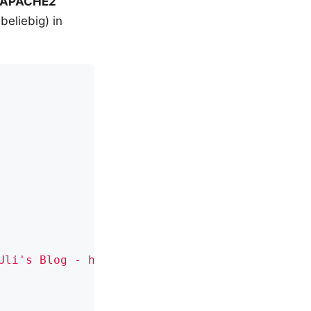
 APACHE2
beliebig) in
Uli's Blog - https://wolf-u.li"