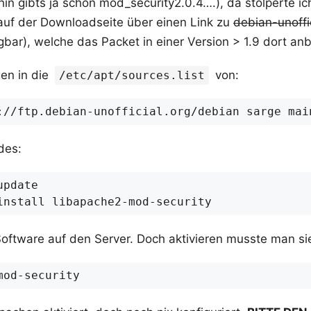
n gibts ja schon mod_security2.0.4….), da stolperte ic
 auf der Downloadseite über einen Link zu
debian-unoffic
gbar), welche das Packet in einer Version > 1.9 dort anb
gen in die
von:
/etc/apt/sources.list
des:
Software auf den Server. Doch aktivieren musste man si