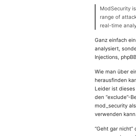
ModSecurity is
range of attac
real-time analy
Ganz einfach ein
analysiert, sond
Injections, phpB
Wie man über ei
herausfinden kan
Leider ist diese
den “exclude”-Be
mod_security als
verwenden kann
“Geht gar nicht”