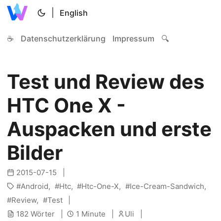
|
English
☕
Datenschutzerklärung
Impressum
🔍
Test und Review des
HTC One X -
Auspacken und erste
Bilder
2015-07-15
Android
Htc
Htc-One-X
Ice-Cream-Sandwich
Review
Test
182 Wörter
1 Minute
Uli