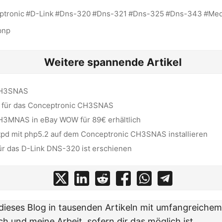
ptronic
D-Link
Dns-320
Dns-321
Dns-325
Dns-343
Med
pnp
Weitere spannende Artikel
CH3SNAS
g für das Conceptronic CH3SNAS
H3MNAS in eBay WOW für 89€ erhältlich
tpd mit php5.2 auf dem Conceptronic CH3SNAS installieren
ür das D-Link DNS-320 ist erschienen
t dieses Blog in tausenden Artikeln mit umfangreiche
ch und meine Arbeit
, sofern dir das möglich ist.