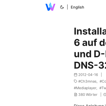
|
English
Instal
6 auf
und D-
DNS-3
2012-04-16
Ch3mnas
Co
Mediaplayer
Tw
380 Wörter