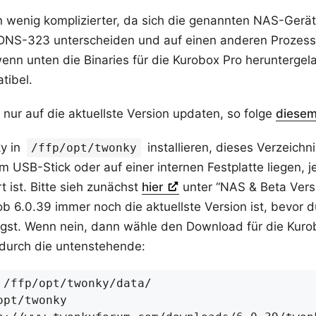
in wenig komplizierter, da sich die genannten NAS-Gerä
S-323 unterscheiden und auf einen anderen Prozesso
enn unten die Binaries für die Kurobox Pro herunterge
tibel.
 nur auf die aktuellste Version updaten, so folge
diesem
y in
installieren, dieses Verzeich
/ffp/opt/twonky
 USB-Stick oder auf einer internen Festplatte liegen,
rt ist. Bitte sieh zunächst
hier
unter “NAS & Beta Vers
ob 6.0.39 immer noch die aktuellste Version ist, bevor d
olgst. Wenn nein, dann wähle den Download für die Kur
 durch die untenstehende: