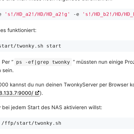
e 
's!/HD_a2!/HD/HD_a2!g'
 -e 
's!/HD_b2!/HD/HD_
es funktioniert:
 Per “
” müssten nun einige Pr
ps -ef|grep twonky
 sein.
000 kannst du nun deinen TwonkyServer per Browser kon
68.133.7:9000/
).
ei jedem Start des NAS aktivieren willst: