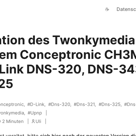
☕
Datensc
lation des Twonkymedia
 dem Conceptronic CH
Link DNS-320, DNS-34
25
nceptronic
D-Link
Dns-320
Dns-321
Dns-325
Dns
onkymedia
Upnp
2 Minuten
Uli