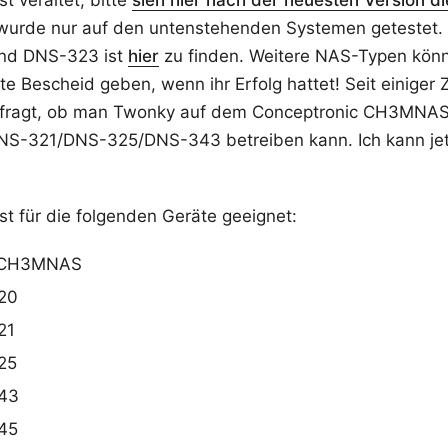
st veraltet, bitte
sieh hier nach der neuesten Version di
wurde nur auf den untenstehenden Systemen getestet. D
nd DNS-323 ist
hier
zu finden. Weitere NAS-Typen kön
tte Bescheid geben, wenn ihr Erfolg hattet! Seit einiger 
efragt, ob man Twonky auf dem Conceptronic CH3MNA
S-321/DNS-325/DNS-343 betreiben kann. Ich kann jetzt
ist für die folgenden Geräte geeignet:
c CH3MNAS
20
21
25
43
45