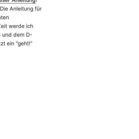
eser Anleitung
!
ie Anleitung für
nten
Zeit werde ich
S und dem D-
 ein “geht!”