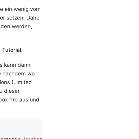
te ein wenig vom
r setzen. Daher
laden werden,
 Tutorial
.
nis kann dann
 je nachdem wo
ions (Limited
u dieser
obox Pro aus und