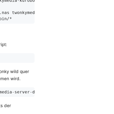
ipt:
onky wild quer
mmen wird.
s der