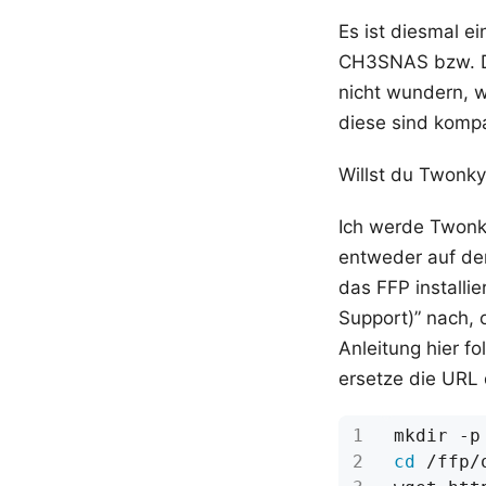
Es ist diesmal e
CH3SNAS bzw. DN
nicht wundern, w
diese sind kompa
Willst du Twonky
Ich werde Twonk
entweder auf dem
das FFP installie
Support)” nach, 
Anleitung hier f
ersetze die URL
cd