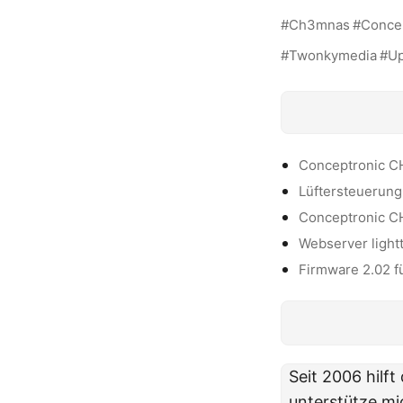
Ch3mnas
Conce
Twonkymedia
U
Conceptronic 
Lüftersteuerun
Conceptronic C
Webserver light
Firmware 2.02 f
Seit 2006 hilf
unterstütze mi