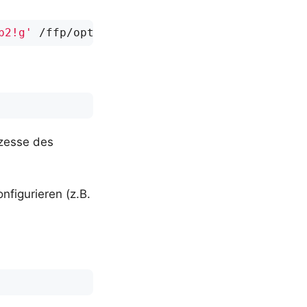
b2!g'
ozesse des
figurieren (z.B.