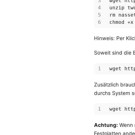
Hinweis: Per Kli
Soweit sind die B
Zusätzlich brauc
durchs System s
Achtung:
Wenn m
Festplatten and