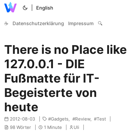
|
English
☕
Datenschutzerklärung
Impressum
🔍
There is no Place like
127.0.0.1 - DIE
Fußmatte für IT-
Begeisterte von
heute
2012-08-03
Gadgets
Review
Test
98 Wörter
1 Minute
Uli