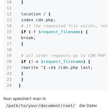
}
 location / 
{
 index cdn.php
;
# if the requested file exists, retu
if
(
-f 
$request_filename
)
{
 break
;
}
# all other requests go to CDN-PHP-F
if
(
!-e 
$request_filename
)
{
 rewrite ^
(
.+
)
$ /cdn.php last
;
}
}
}
Nun speichert man in
die Datei
/path/to/your/document/root/