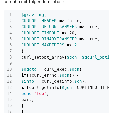
cdn.php mit folgendem Inhalt:
$grav_img
CURLOPT_HEADER
=
CURLOPT_RETURNTRANSFER
=
CURLOPT_TIMEOUT
=
CURLOPT_BINARYTRANSFER
=
CURLOPT_MAXREDIRS
=
> 
2
)
;
 curl_setopt_array
(
$gch
, 
$gcurl_optio
$gdata
=
 curl_exec
(
$gch
)
;
if
(
!curl_errno
(
$gch
))
{
$info
=
 curl_getinfo
(
$ch
)
;
if
(
curl_getinfo
(
$gch
, CURLINFO_HTTP_
echo
"Foo"
;
 exit
;
}
}