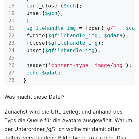
 curl_close 
(
$gch
)
;
 unset
(
$gch
)
;
}
$gfilehandle_img
=
 fopen
(
"g/"
 . 
$cac
 fwrite
(
$gfilehandle_img
, 
$gdata
)
;
 fclose
(
$gfilehandle_img
)
;
 unset
(
$gfilehandle_img
)
;
 header
(
'content-type: image/png'
)
;
echo
$gdata
;
}
Was macht diese Datei?
Zunächst wird die URL zerlegt und anhand des
Typs die Quelle für die Avatare ausgewählt. Warum
der Unterordner /g/? Ich wollte mir damit offen
halten, verschiedene Bildertypen zu cachen. Das