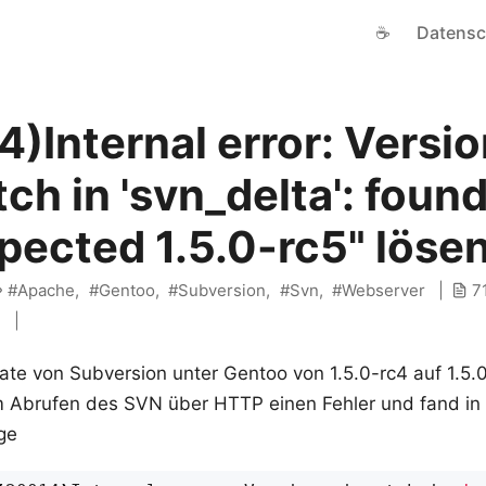
☕
Datensc
4)Internal error: Versi
h in 'svn_delta': found
xpected 1.5.0-rc5" löse
Apache
Gentoo
Subversion
Svn
Webserver
7
i
e von Subversion unter Gentoo von 1.5.0-rc4 auf 1.5.0-
 Abrufen des SVN über HTTP einen Fehler und fand in
ge