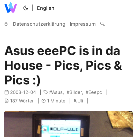
|
English
☕
Datenschutzerklärung
Impressum
🔍
Asus eeePC is in da
House - Pics, Pics &
Pics :)
2008-12-04
Asus
Bilder
Eeepc
187 Wörter
1 Minute
Uli